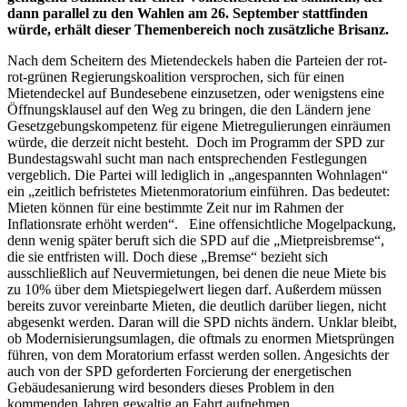
dann parallel zu den Wahlen am 26. September stattfinden
würde, erhält dieser Themenbereich noch zusätzliche Brisanz.
Nach dem Scheitern des Mietendeckels haben die Parteien der rot-
rot-grünen Regierungskoalition versprochen, sich für einen
Mietendeckel auf Bundesebene einzusetzen, oder wenigstens eine
Öffnungsklausel auf den Weg zu bringen, die den Ländern jene
Gesetzgebungskompetenz für eigene Mietregulierungen einräumen
würde, die derzeit nicht besteht. Doch im Programm der SPD zur
Bundestagswahl sucht man nach entsprechenden Festlegungen
vergeblich. Die Partei will lediglich in „angespannten Wohnlagen“
ein „zeitlich befristetes Mietenmoratorium einführen. Das bedeutet:
Mieten können für eine bestimmte Zeit nur im Rahmen der
Inflationsrate erhöht werden“. Eine offensichtliche Mogelpackung,
denn wenig später beruft sich die SPD auf die „Mietpreisbremse“,
die sie entfristen will. Doch diese „Bremse“ bezieht sich
ausschließlich auf Neuvermietungen, bei denen die neue Miete bis
zu 10% über dem Mietspiegelwert liegen darf. Außerdem müssen
bereits zuvor vereinbarte Mieten, die deutlich darüber liegen, nicht
abgesenkt werden. Daran will die SPD nichts ändern. Unklar bleibt,
ob Modernisierungsumlagen, die oftmals zu enormen Mietsprüngen
führen, von dem Moratorium erfasst werden sollen. Angesichts der
auch von der SPD geforderten Forcierung der energetischen
Gebäudesanierung wird besonders dieses Problem in den
kommenden Jahren gewaltig an Fahrt aufnehmen.