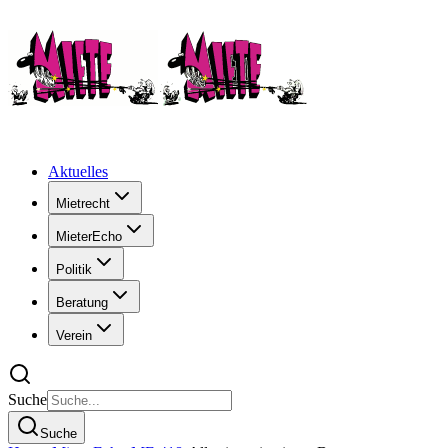
Aktuelles
Mietrecht
MieterEcho
Politik
Beratung
Verein
Suche
Suche