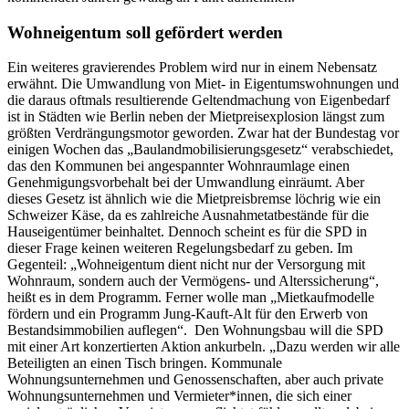
Wohneigentum soll gefördert werden
Ein weiteres gravierendes Problem wird nur in einem Nebensatz
erwähnt. Die Umwandlung von Miet- in Eigentumswohnungen und
die daraus oftmals resultierende Geltendmachung von Eigenbedarf
ist in Städten wie Berlin neben der Mietpreisexplosion längst zum
größten Verdrängungsmotor geworden. Zwar hat der Bundestag vor
einigen Wochen das „Baulandmobilisierungsgesetz“ verabschiedet,
das den Kommunen bei angespannter Wohnraumlage einen
Genehmigungsvorbehalt bei der Umwandlung einräumt. Aber
dieses Gesetz ist ähnlich wie die Mietpreisbremse löchrig wie ein
Schweizer Käse, da es zahlreiche Ausnahmetatbestände für die
Hauseigentümer beinhaltet. Dennoch scheint es für die SPD in
dieser Frage keinen weiteren Regelungsbedarf zu geben. Im
Gegenteil: „Wohneigentum dient nicht nur der Versorgung mit
Wohnraum, sondern auch der Vermögens- und Alterssicherung“,
heißt es in dem Programm. Ferner wolle man „Mietkaufmodelle
fördern und ein Programm Jung-Kauft-Alt für den Erwerb von
Bestandsimmobilien auflegen“. Den Wohnungsbau will die SPD
mit einer Art konzertierten Aktion ankurbeln. „Dazu werden wir alle
Beteiligten an einen Tisch bringen. Kommunale
Wohnungsunternehmen und Genossenschaften, aber auch private
Wohnungsunternehmen und Vermieter*innen, die sich einer