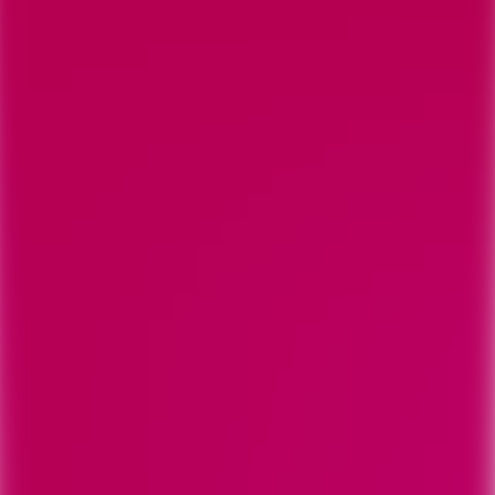
Altergründen vom Finanzsenator abgelehnt wurde.
Die Gründung der WVB erfolgte 2016 als „Zugeständnis“ des
Berliner Senats an die Initiative Mietenvolksentscheid, die daraufhin
die zweite Stufe eines in der ersten Stufe erfolgreichen
Volksbegehrens für eine grundlegende Neuorientierung der Berliner
Wohnungspolitik sang- und klanglos aufgab. Sie verfügt über keine
operativen Kompetenzen und soll in erster Linien beratend für den
Senat tätig sein und Leitlinien für die sechs städtischen
Wohnungsbaugesellschaften entwickeln.
Während Kuhnert und seine später berufene Co-Vorsitzende Ulrike
Hamann eher dem Umfeld der Mieterbewegung zugerechnet
werden, ist Härtig sozusagen das genaue Gegenstück. Entsprechend
drastisch fielen die Reaktionen am Mittwoch aus. „Jemand, der den
Kurs von Rot-Rot-Grün für eine soziale Wohnungspolitik seit
Jahren torpediert und selber für den alten Berliner Baufilz steht, ist
politisch ein No-Go für den Posten«, so die mietenpolitische
Sprecherin der Grünen im Berliner Abgeordnetenhaus, Katrin
Schmidberger, in Neues Deutschland. Die Friedrichshain-
Kreuzberger Bundestagsabgeordnete Cana Bayram (Grüne) nannte
die Berufung in einer Erklärung „eine der größtmöglichen
Provokationen, da Volker Härtig als großer Freund der Immobilien-
Lobby und expliziter Gegner einer sozialen Mietenpolitik und von
Mieter-Initiativen gilt“ und forderte Finanzsenator Matthias Kollatz